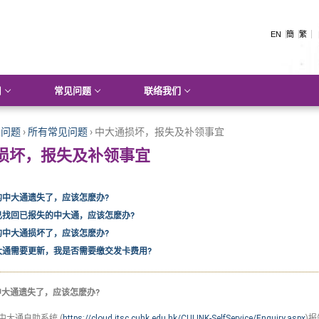
EN
簡
繁
用
常见问题
联络我们
见问题
›
所有常见问题
›
中大通损坏，报失及补领事宜
损坏，报失及补领事宜
的中大通遗失了，应该怎麽办?
已找回已报失的中大通，应该怎麽办?
的中大通损坏了，应该怎麽办?
大通需要更新，我是否需要缴交发卡费用?
的中大通遗失了，应该怎麽办?
中大通自助系统 (
https://cloud.itsc.cuhk.edu.hk/CULINK-SelfService/Enquiry.aspx
)