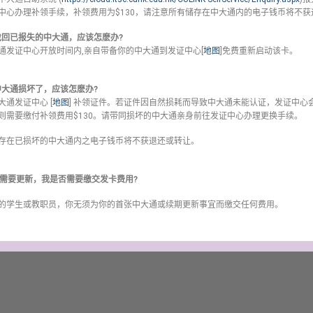
中心办理补领手续，补领费用为$130，请注意所有储存在中大通内的电子钱币将不获
已找回已报失的中大通，应该怎麽办?
通发证中心开放时间内,亲自带备你的中大通到发证中心[
地图
]免费重新启动该卡。
的中大通损坏了，应该怎麽办?
通发证中心 [
地图
] 补领证件。若证件因自然损耗而导致中大通未能认证，发证中
则需要缴付补领费用$130。请带同损坏的中大通亲身前往发证中心办理更换手续。
存在已损坏的中大通内之电子钱币将不获退还或转让。
大通需要更新，我是否需要缴交发卡费用?
的学生或教职员，你无须为你的首张中大通或续期更新事宜而缴交任何费用。