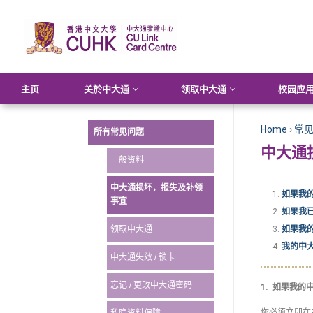
主页
关於中大通
领取中大通
校园应
Home
›
常
所有常见问题
中大通
一般资料
中大通损坏，报失及补领
如果我
事宜
如果我
如果我
领取中大通
我的中
中大通失效 / 锁卡
忘记 / 更改中大通密码
1. 如果我
你必须立即在