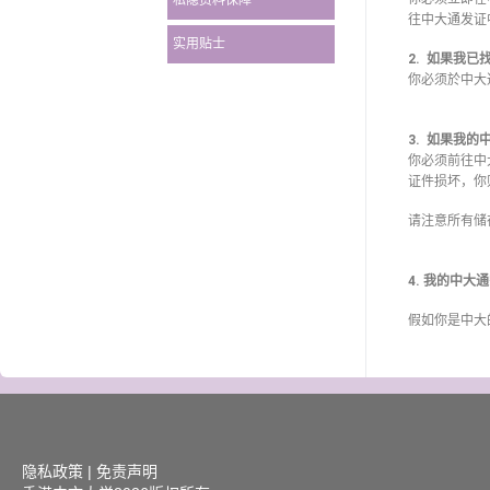
私隐资料保障
往中大通发证
实用贴士
2. 如果我
你必须於中大
3. 如果我
你必须前往中大
证件损坏，你
请注意所有储
4. 我的中
假如你是中大
隐私政策
|
免责声明