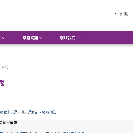
EN
簡
繁
用
常见问题
联络我们
下载
载
领取中大通 >中大通发证 > 领取须知
员证申请表