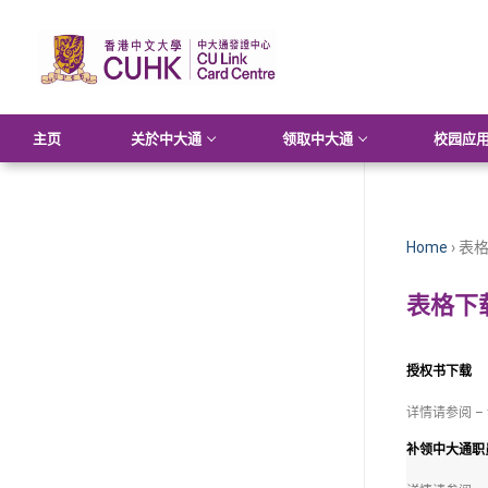
主页
关於中大通
领取中大通
校园应
Home
›
表格
表格下
授权书下载
详情请参阅 –
补领中大通职