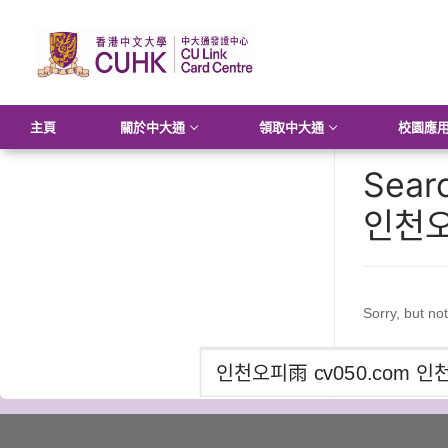
Skip
to
content
主頁
關於中大通
領取中大通
校園應
Searc
인천오
Sorry, but no
Search
for: