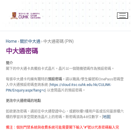
Home
›
關於中大通
›
中大通密碼 (PIN)
中大通密碼
簡介
閣下的中大通卡具備拍卡式晶片。晶片以一個隨機號碼作為預設密碼。
每張中大通卡均擁有獨特的
預設密碼
。請以職員/學生編號和OnePass密碼登
入中大通預設密碼查詢系統 (
https://cloud.itsc.cuhk.edu.hk/CULINK-
PIN/Enquiry.aspx?lang=c
) 以查閱晶片的預設密碼。
更改中大通密碼的地點
如欲更改密碼，請前往
中大通發證中心
，
或
碧秋樓1樓用戶區或伍何曼原樓六
樓的學習共享空間更改晶片上的密碼。新密碼須為4-8位數字。
[
地圖
]
備注：個別門禁系統與收費系統可能需要閣下輸入”#”號以代表密碼輸入完