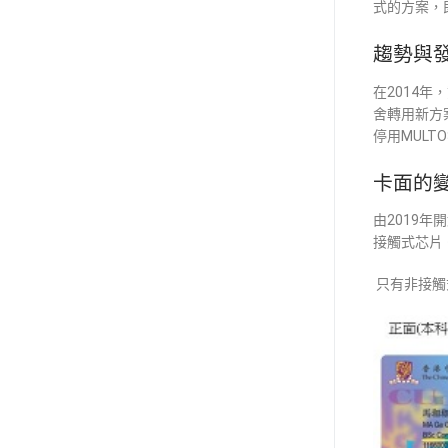
式的方案，
趨勢與
在2014
舍轉用新方案
停用MULT
卡面的
由2019
接觸式芯片
只有非接觸