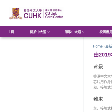
主頁
關於中大通
領取中大通
校園應
Home
›
最
由20
背景
香港中文大
芯片用作身份
和非接觸式(
難處
與非接觸式