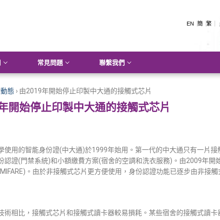
EN
簡
繁
用
常見問題
聯繫我們
新動態
›
由2019年開始停止印製中大通的接觸式芯片
19年開始停止印製中大通的接觸式芯片
學使用的智能身份證(中大通)於1999年始用。第一代的中大通只有一片接
認證(門禁系統)和小額繳費方案(宿舍的空調和洗衣服務)。由2009年開始
MIFARE)。由於非接觸式芯片更方便使用，身份認證功能已逐步由非接觸
技術相比，接觸式芯片和接觸式讀卡器較易損耗。某些宿舍的接觸式讀卡